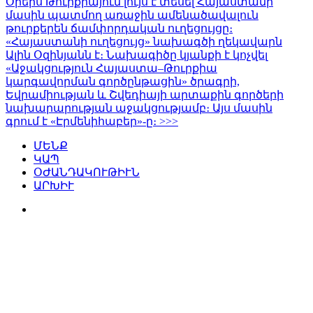
Օրերս Թուրքիայում լույս է տեսել Հայաստանի
մասին պատմող առաջին ամենածավալուն
թուրքերեն ճամփորդական ուղեցույցը։
«Հայաստանի ուղեցույց» նախագծի ղեկավարն
Ալին Օզինյանն է։ Նախագիծը կյանքի է կոչվել
«Աջակցություն Հայաստա–Թուրքիա
կարգավորման գործընթացին» ծրագրի,
Եվրամիության և Շվեդիայի արտաքին գործերի
նախարարության աջակցությամբ։ Այս մասին
գրում է «Էրմենիհաբեր»-ը։ >>>
ՄԵՆՔ
ԿԱՊ
ՕԺԱՆԴԱԿՈՒԹԻՒՆ
ԱՐԽԻՒ