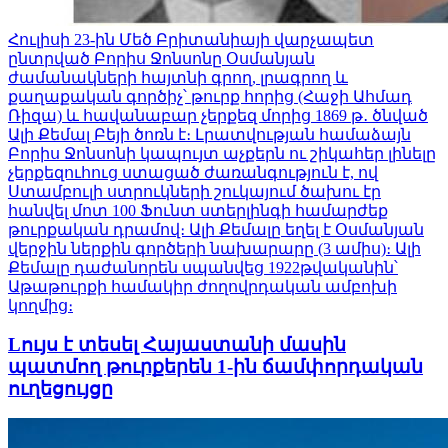
Հուլիսի 23-ին Մեծ Բրիտանիայի վարչապետ
ընտրված Բորիս Ջոնսոնը Օսմանյան
ժամանակների հայտնի գրող, լրագրող և
քաղաքական գործիչ՝ թուրք հորից (Հաջի Ահմադ
Ռիզա) և հավանաբար չերքեզ մորից 1869 թ․ ծնված
Ալի Քեմալ Բեյի ծոռն է։ Լրատվության համաձայն
Բորիս Ջոնսոնի կապույտ աչքերն ու շիկահեր լինելը
չերքեզուհուց ստացած ժառանգություն է, ով
Ստամբուլի ստրուկների շուկայում ծախու էր
հանվել մոտ 100 Ֆունտ ստերլինգի համարժեք
թուրքական դրամով։ Ալի Քեմալը եղել է Օսմանյան
վերջին ներքին գործերի նախարարը (3 ամիս)։ Ալի
Քեմալը դաժանորեն սպանվեց 1922թվականին՝
Աթաթուրքի համակիր ժողովրդական ամբոխի
կողմից։
Lույս է տեսել Հայաստանի մասին
պատմող թուրքերեն 1-ին ճամփորդական
ուղեցույցը