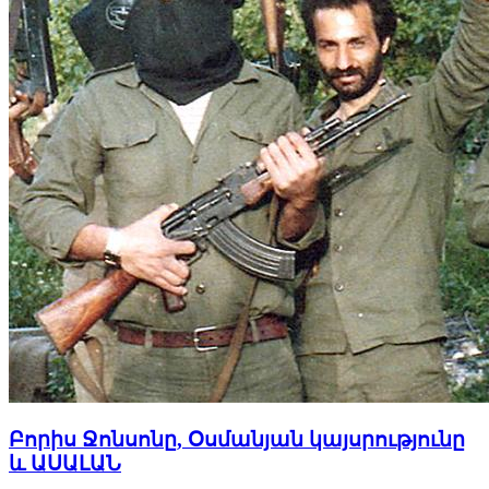
Բորիս Ջոնսոնը, Օսմանյան կայսրությունը
և ԱՍԱԼԱՆ