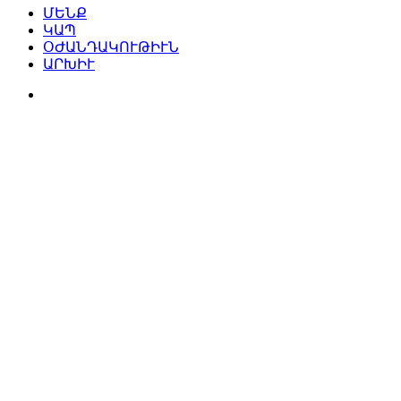
ՄԵՆՔ
ԿԱՊ
ՕԺԱՆԴԱԿՈՒԹԻՒՆ
ԱՐԽԻՒ