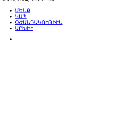
ՄԵՆՔ
ԿԱՊ
ՕԺԱՆԴԱԿՈՒԹԻՒՆ
ԱՐԽԻՒ