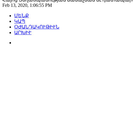
Feb 13, 2020, 1:06:55 PM
ՄԵՆՔ
ԿԱՊ
ՕԺԱՆԴԱԿՈՒԹԻՒՆ
ԱՐԽԻՒ