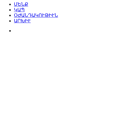
ՄԵՆՔ
ԿԱՊ
ՕԺԱՆԴԱԿՈՒԹԻՒՆ
ԱՐԽԻՒ