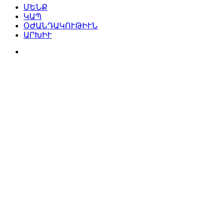
ՄԵՆՔ
ԿԱՊ
ՕԺԱՆԴԱԿՈՒԹԻՒՆ
ԱՐԽԻՒ