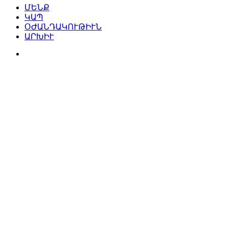
ՄԵՆՔ
ԿԱՊ
ՕԺԱՆԴԱԿՈՒԹԻՒՆ
ԱՐԽԻՒ