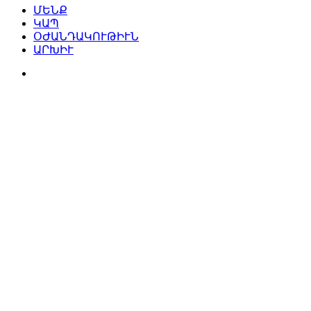
ՄԵՆՔ
ԿԱՊ
ՕԺԱՆԴԱԿՈՒԹԻՒՆ
ԱՐԽԻՒ