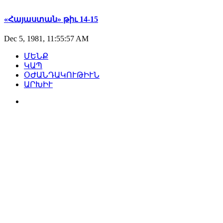
«Հայաստան» թիւ 14-15
Dec 5, 1981, 11:55:57 AM
ՄԵՆՔ
ԿԱՊ
ՕԺԱՆԴԱԿՈՒԹԻՒՆ
ԱՐԽԻՒ